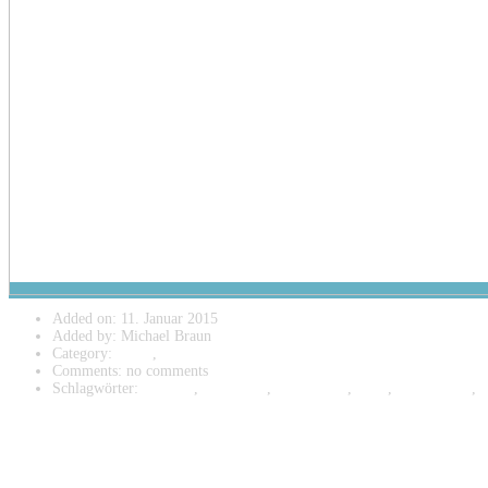
Added on: 11. Januar 2015
Added by: Michael Braun
Category:
Band
,
Events
Comments: no comments
Schlagwörter:
Iptingen
,
Jahresfeier
,
Live-Musik
,
Party
,
SV Iptingen
,
XXL-Partyband
Egal was bisher über Iptingen