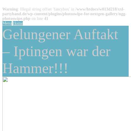
Warning
: Illegal string offset 'fancybox' in
/www/htdocs/w013d218/xxl-
partyband.de/wp-content/plugins/photoswipe-for-nextgen-gallery/ngg-
photoswipe.php
on line
41
Menu
Home
Gelungener Auftakt
– Iptingen war der
Hammer!!!