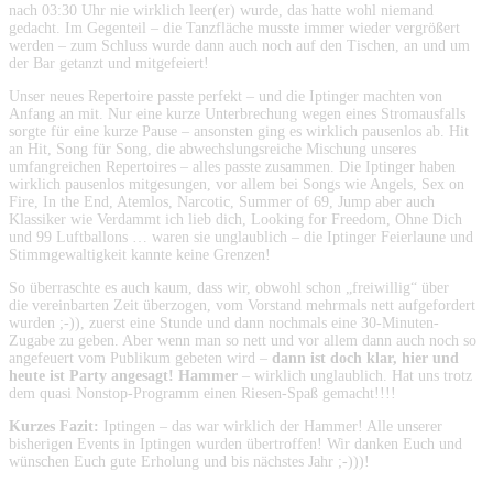
nach 03:30 Uhr nie wirklich leer(er) wurde, das hatte wohl niemand
gedacht. Im Gegenteil – die Tanzfläche musste immer wieder vergrößert
werden – zum Schluss wurde dann auch noch auf den Tischen, an und um
der Bar getanzt und mitgefeiert!
Unser neues Repertoire passte perfekt – und die Iptinger machten von
Anfang an mit. Nur eine kurze Unterbrechung wegen eines Stromausfalls
sorgte für eine kurze Pause – ansonsten ging es wirklich pausenlos ab. Hit
an Hit, Song für Song, die abwechslungsreiche Mischung unseres
umfangreichen Repertoires – alles passte zusammen. Die Iptinger haben
wirklich pausenlos mitgesungen, vor allem bei Songs wie Angels, Sex on
Fire, In the End, Atemlos, Narcotic, Summer of 69, Jump aber auch
Klassiker wie Verdammt ich lieb dich, Looking for Freedom, Ohne Dich
und 99 Luftballons … waren sie unglaublich – die Iptinger Feierlaune und
Stimmgewaltigkeit kannte keine Grenzen!
So überraschte es auch kaum, dass wir, obwohl schon „freiwillig“ über
die vereinbarten Zeit überzogen, vom Vorstand mehrmals nett aufgefordert
wurden ;-)), zuerst eine Stunde und dann nochmals eine 30-Minuten-
Zugabe zu geben. Aber wenn man so nett und vor allem dann auch noch so
angefeuert vom Publikum gebeten wird –
dann ist doch klar, hier und
heute ist Party angesagt! Hammer
– wirklich unglaublich. Hat uns trotz
dem quasi Nonstop-Programm einen Riesen-Spaß gemacht!!!!
Kurzes Fazit:
Iptingen – das war wirklich der Hammer! Alle unserer
bisherigen Events in Iptingen wurden übertroffen! Wir danken Euch und
wünschen Euch gute Erholung und bis nächstes Jahr ;-)))!