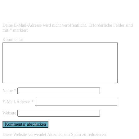
Schreibe einen Kommentar
Deine E-Mail-Adresse wird nicht veröffentlicht.
Erforderliche Felder sind
mit
*
markiert
Kommentar
Name
*
E-Mail-Adresse
*
Website
Diese Website verwendet Akismet, um Spam zu reduzieren.
Erfahre mehr