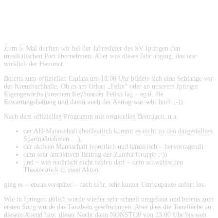
berichtet wurde – dieses Jahr wurde
es getoppt!
Zum 5. Mal durften wir bei der Jahresfeier des SV Iptingen den
musikalischen Part übernehmen. Aber was dieses Jahr abging, das war
wirklich der Hammer.
Bereits zum offiziellen Einlass um 18:00 Uhr bildete sich eine Schlange vor
der Kreuzbachhalle. Ob es am Orkan „Felix“ oder an unserem Iptinger
Eigengewächs (unserem Keyboarder Felix) lag – egal, die
Erwartungshaltung und damit auch der Antrag war sehr hoch ;-)).
Nach dem offiziellen Programm mit originellen Beiträgen, u.a.
der AH-Mannschaft (hoffentlich kommt es nicht zu den dargestellten
Sparmaßnahmen …),
der aktiven Mannschaft (sportlich und tänzerisch – hervorragend)
dem sehr attraktiven Beitrag der Zumba-Gruppe ;-))
und – was natürlich nicht fehlen darf – dem schwäbischen
Theaterstück in zwei Akten
ging es – etwas verspätet – nach sehr, sehr kurzer Umbaupause sofort los.
Wie in Iptingen üblich wurde wieder sehr schnell umgebaut und bereits zum
ersten Song wurde das Tanzbein geschwungen. Aber dass die Tanzfläche an
diesem Abend bzw. dieser Nacht dann NONSTOP von 23:00 Uhr bis weit